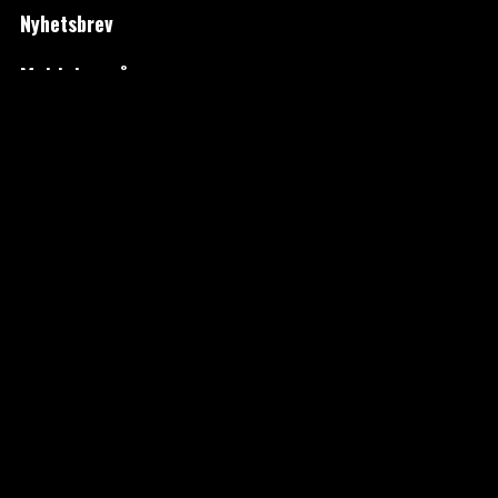
Nyhetsbrev
Meld deg på
Følg oss